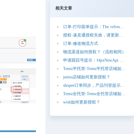
相关文章
订
单
-
打
印
面
单
提
示
：
T
h
e
r
e
f
r
e
s
h
t
o
k
e
n
授
权
-
速
卖
通
授
权
失
效
，
请
更
新
授
权
订
单
-
修
改
物
流
方
式
物
流
渠
道
如
何
授
权
？
（
流
程
相
同
）
申
请
跟
踪
号
提
示
：
f
4
p
x
N
e
w
A
p
i
g
e
t
A
c
c
e
T
e
m
u
半
托
管
-
T
e
m
u
半
托
管
店
铺
如
何
更
新
j
u
m
i
a
店
铺
如
何
更
新
授
权
？
s
h
o
p
e
e
订
单
同
步
，
产
品
刊
登
提
示
：
[
e
r
r
o
T
e
m
u
全
托
管
-
T
e
m
u
全
托
管
店
铺
如
何
更
新
w
i
s
h
如
何
更
新
授
权
？