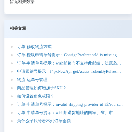
暂无相关数据
相关文章
订
单
-
修
改
物
流
方
式
订
单
-
橙
联
申
请
单
号
提
示
：
C
o
n
s
i
g
n
P
r
e
f
e
r
e
n
c
e
l
d
i
s
m
i
s
s
i
n
g
订
单
-
申
请
单
号
提
示
：
w
i
s
h
邮
路
向
不
支
持
此
邮
编
，
法
属
岛
屿
请
选
申
请
跟
踪
号
提
示
：
f
4
p
x
N
e
w
A
p
i
g
e
t
A
c
c
e
s
s
T
o
k
e
n
B
y
R
e
f
r
e
s
h
T
o
k
e
n
r
物
流
-
运
单
号
管
理
商
品
管
理
如
何
增
加
子
S
K
U
？
如
何
设
置
角
色
权
限
？
订
单
-
申
请
单
号
提
示
：
i
n
v
a
l
i
d
s
h
i
p
p
i
n
g
p
r
o
v
i
d
e
r
i
d
或
Y
o
u
c
a
n
n
o
t
订
单
-
申
请
单
号
提
示
：
w
i
s
h
邮
退
货
地
址
的
国
家
、
省
、
市
、
街
道
、
为
什
么
子
账
号
看
不
到
订
单
金
额