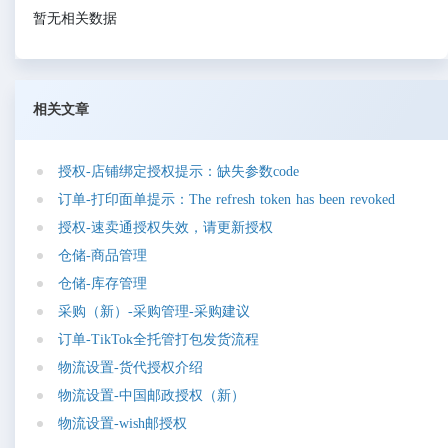
暂无相关数据
相关文章
授
权
-
店
铺
绑
定
授
权
提
示
：
缺
失
参
数
c
o
d
e
订
单
-
打
印
面
单
提
示
：
T
h
e
r
e
f
r
e
s
h
t
o
k
e
n
h
a
s
b
e
e
n
r
e
v
o
k
e
d
授
权
-
速
卖
通
授
权
失
效
，
请
更
新
授
权
仓
储
-
商
品
管
理
仓
储
-
库
存
管
理
采
购
（
新
）
-
采
购
管
理
-
采
购
建
议
订
单
-
T
i
k
T
o
k
全
托
管
打
包
发
货
流
程
物
流
设
置
-
货
代
授
权
介
绍
物
流
设
置
-
中
国
邮
政
授
权
（
新
）
物
流
设
置
-
w
i
s
h
邮
授
权