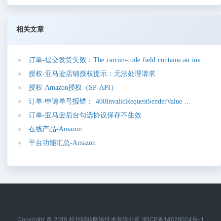
相关文章
订
单
-
提
交
发
货
失
败
：
T
h
e
c
a
r
r
i
e
r
-
c
o
d
e
f
i
e
l
d
c
o
n
t
a
i
n
s
a
n
i
n
v
a
l
i
d
v
a
授
权
-
亚
马
逊
店
铺
授
权
提
示
：
无
法
处
理
请
求
授
权
-
A
m
a
z
o
n
授
权
（
S
P
-
A
P
I
）
订
单
-
申
请
单
号
报
错
：
4
0
0
I
n
v
a
l
i
d
R
e
q
u
e
s
t
S
e
n
d
e
r
V
a
l
u
e
.
.
.
订
单
-
亚
马
逊
后
台
勾
选
协
议
保
存
不
生
效
在
线
产
品
-
A
m
a
z
o
n
平
台
功
能
汇
总
-
A
m
a
z
o
n
Copyright © 2019 杭州码耘网络技术有限公司 浙ICP备14029024号-1