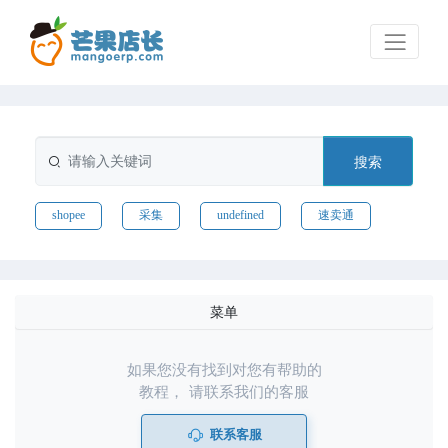
搜索
shopee
采集
undefined
速卖通
菜单
如果您没有找到对您有帮助的
教程， 请联系我们的客服
联系客服