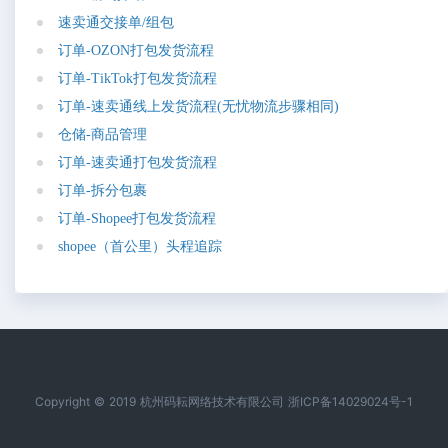
速
卖
通
交
接
单
/
组
包
订
单
-
O
Z
O
N
打
包
发
货
流
程
订
单
-
T
i
k
T
o
k
打
包
发
货
流
程
订
单
-
速
卖
通
线
上
发
货
流
程
(
无
忧
物
流
步
骤
相
同
)
仓
储
-
商
品
管
理
订
单
-
速
卖
通
打
包
发
货
流
程
订
单
-
拆
分
包
裹
订
单
-
S
h
o
p
e
e
打
包
发
货
流
程
s
h
o
p
e
e
（
首
公
里
）
头
程
追
踪
Copyright © 2019 杭州码耘网络技术有限公司 浙ICP备14029024号-1