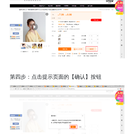
第四步：点击提示页面的【确认】按钮