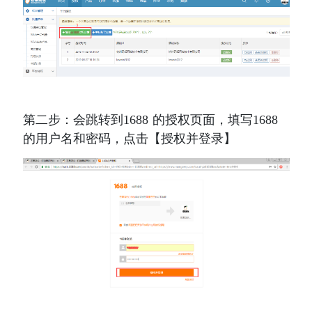
第二步：会跳转到1688 的授权页面，填写1688 
的用户名和密码，点击【授权并登录】