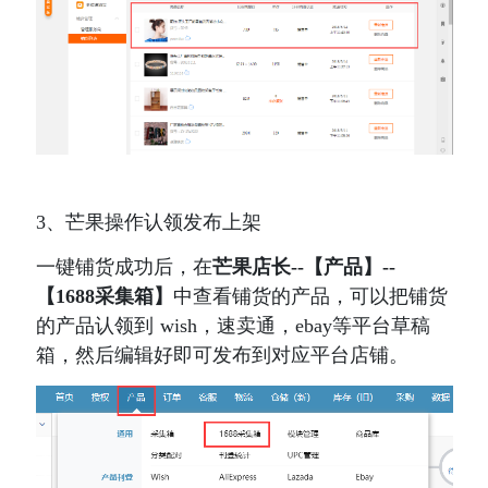
3、芒果操作认领发布上架
一键铺货成功后，在
芒果店长--【产品】--
【1688采集箱】
中查看铺货的产品，可以把铺货
的产品认领到 wish，速卖通，ebay等平台草稿
箱，然后编辑好即可发布到对应平台店铺。