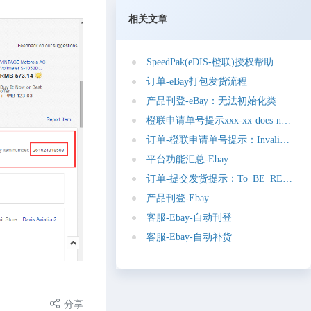
相关文章
S
p
e
e
d
P
a
k
(
e
D
I
S
-
橙
联
)
授
权
帮
助
订
单
-
e
B
a
y
打
包
发
货
流
程
产
品
刊
登
-
e
B
a
y
：
无
法
初
始
化
类
橙
联
申
请
单
号
提
示
x
x
x
-
x
x
d
o
e
s
n
o
t
e
x
i
s
t
订
单
-
橙
联
申
请
单
号
提
示
：
I
n
v
a
l
i
d
v
a
l
u
e
平
台
功
能
汇
总
-
E
b
a
y
订
单
-
提
交
发
货
提
示
：
T
o
_
B
E
_
R
E
C
E
I
V
产
品
刊
登
-
E
b
a
y
客
服
-
E
b
a
y
-
自
动
刊
登
客
服
-
E
b
a
y
-
自
动
补
货
分享