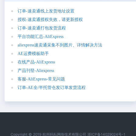
订
单
-
速
卖
通
线
上
发
货
地
址
设
置
授
权
-
速
卖
通
授
权
失
效
，
请
更
新
授
权
订
单
-
速
卖
通
打
包
发
货
流
程
平
台
功
能
汇
总
-
A
l
i
E
x
p
r
e
s
s
a
l
i
e
x
p
r
e
s
s
速
卖
通
采
集
不
到
图
片
、
详
情
解
决
方
法
A
E
运
费
模
板
助
手
在
线
产
品
-
A
l
i
E
x
p
r
e
s
s
产
品
刊
登
-
A
l
i
e
x
p
r
e
s
s
客
服
-
A
l
i
E
x
p
r
e
s
s
-
常
见
问
题
订
单
-
A
E
全
/
半
托
管
仓
发
订
单
发
货
流
程
Copyright © 2019 杭州码耘网络技术有限公司 浙ICP备14029024号-1