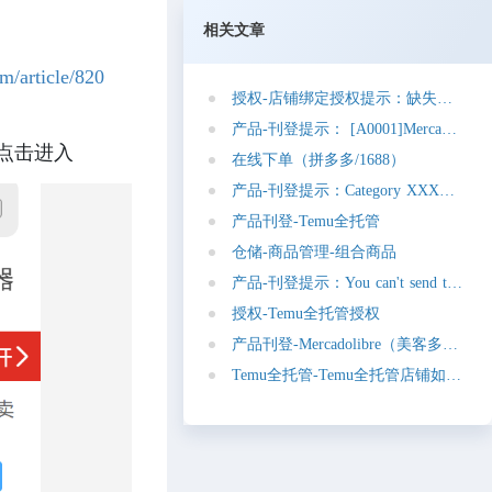
相关文章
m/article/820
授
权
-
店
铺
绑
定
授
权
提
示
：
缺
失
参
数
c
o
d
产
品
-
刊
登
提
示
：
[
A
0
0
0
1
]
M
e
r
c
a
d
o
l
b
r
e
点击进入
在
线
下
单
（
拼
多
多
/
1
6
8
8
）
产
品
-
刊
登
提
示
：
C
a
t
e
g
o
r
y
X
X
X
X
X
X
d
产
品
刊
登
-
T
e
m
u
全
托
管
仓
储
-
商
品
管
理
-
组
合
商
品
产
品
-
刊
登
提
示
：
Y
o
u
c
a
n
'
t
s
e
n
d
t
h
e
p
r
o
授
权
-
T
e
m
u
全
托
管
授
权
产
品
刊
登
-
M
e
r
c
a
d
o
l
i
b
r
e
（
美
客
多
）
-
定
T
e
m
u
全
托
管
-
T
e
m
u
全
托
管
店
铺
如
何
更
新