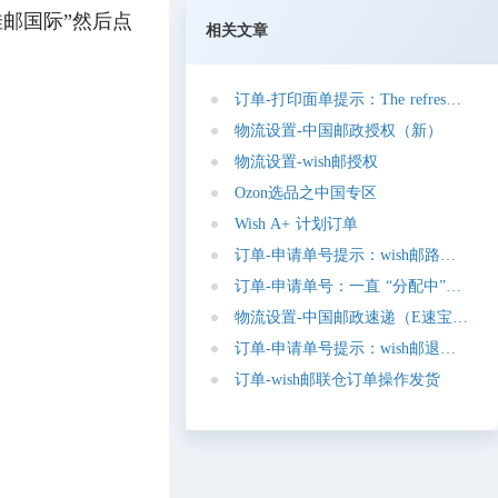
佳邮国际”然后点
相关文章
订
单
-
打
印
面
单
提
示
：
T
h
e
r
e
f
r
e
s
h
t
o
k
e
n
物
流
设
置
-
中
国
邮
政
授
权
（
新
）
物
流
设
置
-
w
i
s
h
邮
授
权
O
z
o
n
选
品
之
中
国
专
区
W
i
s
h
A
+
计
划
订
单
订
单
-
申
请
单
号
提
示
：
w
i
s
h
邮
路
向
不
支
订
单
-
申
请
单
号
：
一
直
“
分
配
中
”
的
问
题
物
流
设
置
-
中
国
邮
政
速
递
（
E
速
宝
）
授
订
单
-
申
请
单
号
提
示
：
w
i
s
h
邮
退
货
地
址
订
单
-
w
i
s
h
邮
联
仓
订
单
操
作
发
货