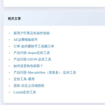
相关文章
新
用
户
芒
果
店
长
操
作
指
南
A
E
运
费
模
板
助
手
订
单
-
如
何
删
除
手
工
创
建
订
单
产
品
刊
登
-
s
h
o
p
e
e
定
价
工
具
产
品
刊
登
-
O
Z
O
N
-
定
价
工
具
如
何
设
置
角
色
权
限
？
产
品
刊
登
-
M
e
r
c
a
d
o
l
i
b
r
e
（
美
客
多
）
-
定
价
工
具
定
价
工
具
-
通
用
授
权
-
自
定
义
店
铺
授
权
L
a
z
a
d
a
定
价
工
具