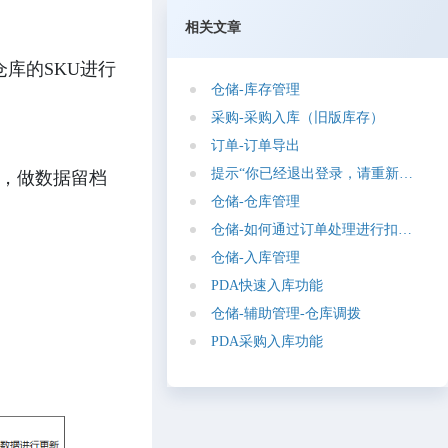
相关文章
库的SKU进行
仓
储
-
库
存
管
理
采
购
-
采
购
入
库
（
旧
版
库
存
）
订
单
-
订
单
导
出
提
示
“
你
已
经
退
出
登
录
，
请
重
新
登
录
”
录，做数据留档
仓
储
-
仓
库
管
理
仓
储
-
如
何
通
过
订
单
处
理
进
行
扣
减
库
存
仓
储
-
入
库
管
理
P
D
A
快
速
入
库
功
能
仓
储
-
辅
助
管
理
-
仓
库
调
拨
P
D
A
采
购
入
库
功
能