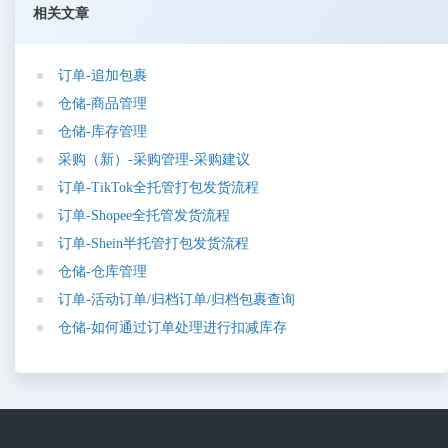
相关文章
订
单
-
追
加
包
裹
仓
储
-
商
品
管
理
仓
储
-
库
存
管
理
采
购
（
新
）
-
采
购
管
理
-
采
购
建
议
订
单
-
T
i
k
T
o
k
全
托
管
打
包
发
货
流
程
订
单
-
S
h
o
p
e
e
全
托
管
发
货
流
程
订
单
-
S
h
e
i
n
半
托
管
打
包
发
货
流
程
仓
储
-
仓
库
管
理
订
单
-
活
动
订
单
/
归
档
订
单
/
归
档
包
裹
查
询
仓
储
-
如
何
通
过
订
单
处
理
进
行
扣
减
库
存