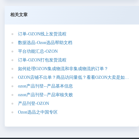
相关文章
订
单
-
O
Z
O
N
线
上
发
货
流
程
数
据
选
品
-
O
z
o
n
选
品
帮
助
文
档
平
台
功
能
汇
总
-
O
Z
O
N
订
单
-
O
Z
O
N
打
包
发
货
流
程
如
何
处
理
O
Z
O
N
集
成
物
流
和
非
集
成
物
流
的
订
单
？
O
Z
O
N
店
铺
不
出
单
？
商
品
访
问
量
低
？
看
看
O
Z
O
N
大
卖
是
如
何
定
价
o
z
o
n
产
品
刊
登
-
-
产
品
基
本
信
息
o
z
o
n
产
品
刊
登
-
-
产
品
审
核
失
败
产
品
刊
登
-
O
Z
O
N
O
z
o
n
选
品
之
中
国
专
区