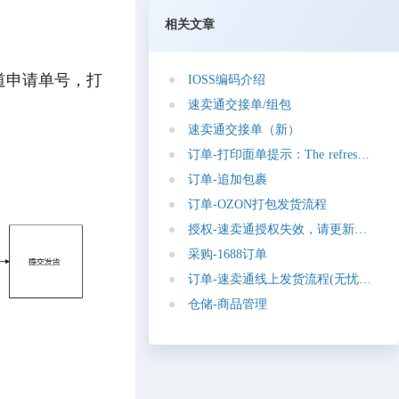
相关文章
道申请单号，打
I
O
S
S
编
码
介
绍
速
卖
通
交
接
单
/
组
包
速
卖
通
交
接
单
（
新
）
订
单
-
打
印
面
单
提
示
：
T
h
e
r
e
f
r
e
s
h
t
o
k
e
n
订
单
-
追
加
包
裹
订
单
-
O
Z
O
N
打
包
发
货
流
程
授
权
-
速
卖
通
授
权
失
效
，
请
更
新
授
权
采
购
-
1
6
8
8
订
单
订
单
-
速
卖
通
线
上
发
货
流
程
(
无
忧
物
流
步
仓
储
-
商
品
管
理